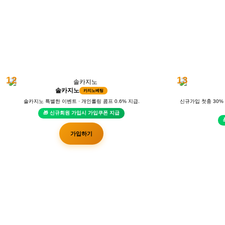
12
13
솔카지노
카지노베팅
솔카지노 특별한 이벤트 · 개인롤링 콤프 0.6% 지급.
신규가입 첫충 30% 
🎁 신규회원 가입시 가입쿠폰 지급
가입하기