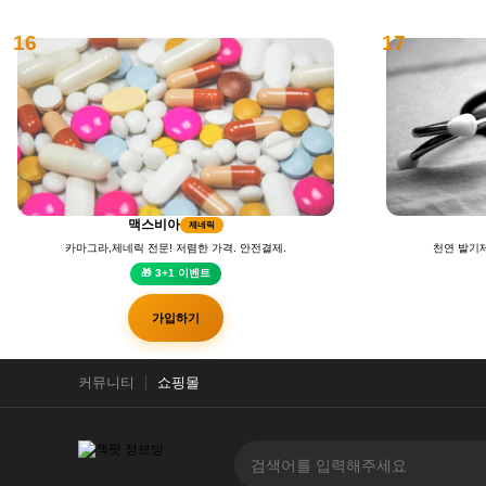
16
17
맥스비아
제네릭
카마그라,제네릭 전문! 저렴한 가격. 안전결제.
천연 발기제
🎁 3+1 이벤트
가입하기
커뮤니티
쇼핑몰