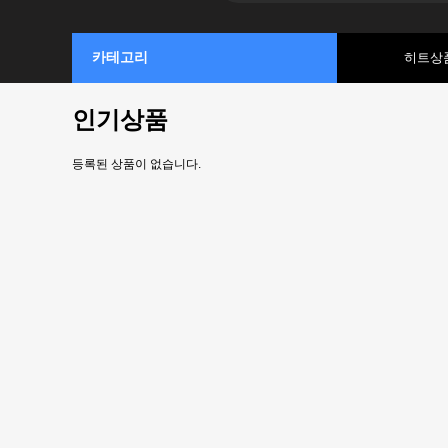
카테고리
히트상
인기상품
등록된 상품이 없습니다.