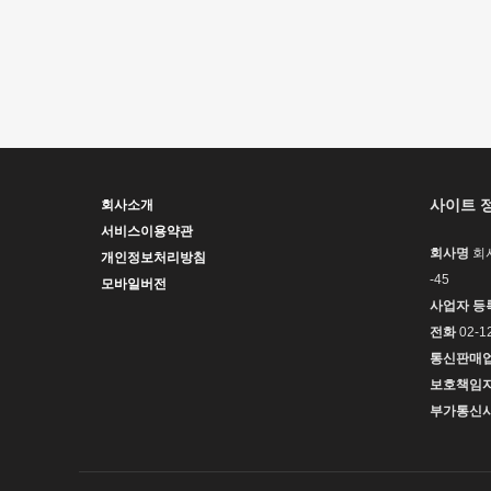
사이트 
회사소개
서비스이용약관
회사명
회
개인정보처리방침
-45
모바일버전
사업자 등
전화
02-1
통신판매
보호책임
부가통신