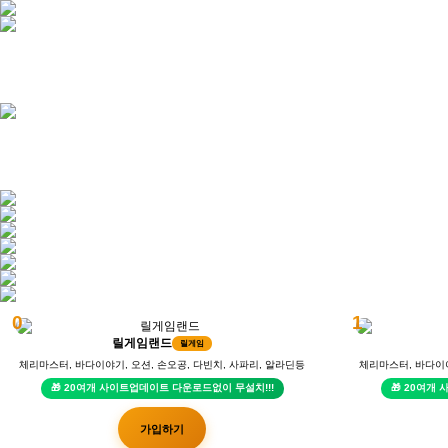
0
1
릴게임랜드
릴게임
체리마스터, 바다이야기, 오션, 손오공, 다빈치, 사파리, 알라딘등
체리마스터, 바다이야
🎁 20여개 사이트업데이트 다운로드없이 무설치!!!
🎁 20여개
가입하기