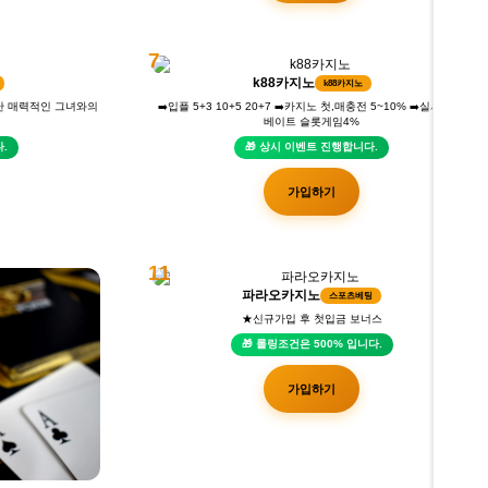
7
k88카지노
k88카지노
난 매력적인 그녀와의
➡️입플 5+3 10+5 20+7 ➡️카지노 첫,매충전 5~10% ➡️실시간 리
베이트 슬롯게임4%
.
🎁 상시 이벤트 진행합니다.
가입하기
11
파라오카지노
스포츠베팅
★신규가입 후 첫입금 보너스
🎁 롤링조건은 500% 입니다.
가입하기