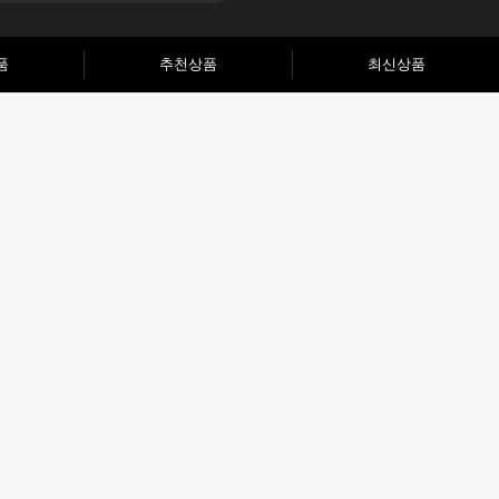
품
추천상품
최신상품