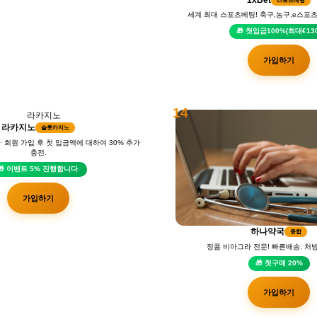
1xBet
세계 최대 스포츠베팅! 축구,농구,e스포츠.
🎁 첫입금100%(최대€130
가입하기
14
라카지노
슬롯카지노
· 회원 가입 후 첫 입금액에 대하여 30% 추가
충전.
🎁 이벤트 5% 진행합니다.
가입하기
하나약국
종합
정품 비아그라 전문! 빠른배송. 처
🎁 첫구매 20%
가입하기