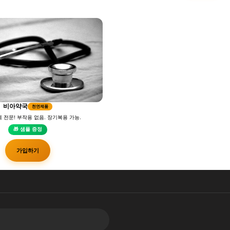
비아약국
천연제품
 전문! 부작용 없음. 장기복용 가능.
🎁 샘플 증정
가입하기