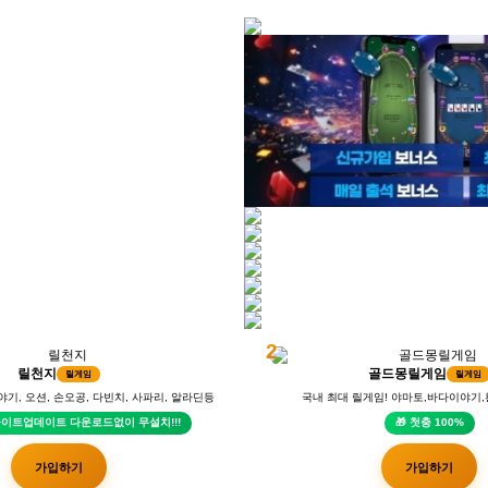
2
릴천지
골드몽릴게임
릴게임
릴게임
기, 오션, 손오공, 다빈치, 사파리, 알라딘등
국내 최대 릴게임! 야마토,바다이야기,
 사이트업데이트 다운로드없이 무설치!!!
🎁 첫충 100%
가입하기
가입하기