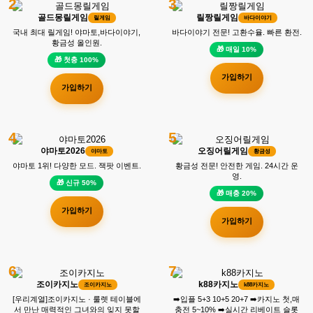
2
3
골드몽릴게임
릴짱릴게임
릴게임
바다이야기
국내 최대 릴게임! 야마토,바다이야기,
바다이야기 전문! 고환수율. 빠른 환전.
황금성 올인원.
🎁 매일 10%
🎁 첫충 100%
가입하기
가입하기
4
5
야마토2026
오징어릴게임
야마토
황금성
야마토 1위! 다양한 모드. 잭팟 이벤트.
황금성 전문! 안전한 게임. 24시간 운
영.
🎁 신규 50%
🎁 매충 20%
가입하기
가입하기
6
7
조이카지노
k88카지노
조이카지노
k88카지노
[우리계열]조이카지노 · 룰렛 테이블에
➡️입플 5+3 10+5 20+7 ➡️카지노 첫,매
서 만난 매력적인 그녀와의 잊지 못할
충전 5~10% ➡️실시간 리베이트 슬롯