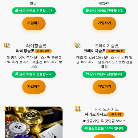
만남!
게임4%
🎁 상시 이벤트 진행합니다.
🎁 상시 이벤트 진행합니다.
가입하기
가입하기
8
9
라이징슬롯
크레이지슬롯
라이징슬롯
크레이지슬롯
첫 충전 50% 추가 보너스 · 매 충전 2
매일 첫 입금 15% 보너스 · 두 번째 입
0% 추가 보너스 · 재충전 10% 추가 보
금 10% 추가 · 슬롯카지노스포츠 전용
너스
롤링
🎁 상시 이벤트 진행합니다.
🎁 상시 이벤트 진행합니다.
가입하기
가입하기
10
11
파라오카지노
스포츠베팅
★신규가입 후 첫입금 보너스
🎁 롤링조건은 500% 입니다.