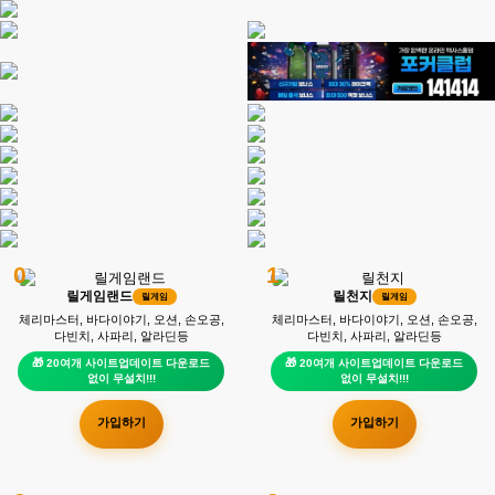
0
1
릴게임랜드
릴천지
릴게임
릴게임
체리마스터, 바다이야기, 오션, 손오공,
체리마스터, 바다이야기, 오션, 손오공,
다빈치, 사파리, 알라딘등
다빈치, 사파리, 알라딘등
🎁 20여개 사이트업데이트 다운로드
🎁 20여개 사이트업데이트 다운로드
없이 무설치!!!
없이 무설치!!!
가입하기
가입하기