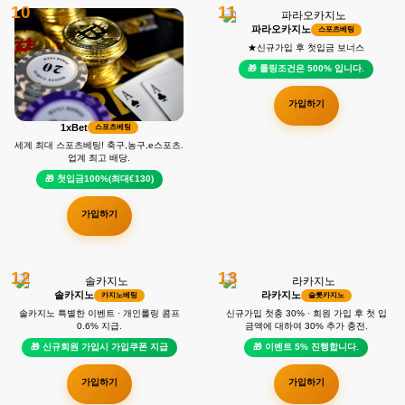
10
11
파라오카지노
스포츠베팅
★신규가입 후 첫입금 보너스
🎁 롤링조건은 500% 입니다.
가입하기
1xBet
스포츠베팅
세계 최대 스포츠베팅! 축구,농구,e스포츠.
업계 최고 배당.
🎁 첫입금100%(최대€130)
가입하기
12
13
솔카지노
라카지노
카지노베팅
슬롯카지노
솔카지노 특별한 이벤트 · 개인롤링 콤프
신규가입 첫충 30% · 회원 가입 후 첫 입
0.6% 지급.
금액에 대하여 30% 추가 충전.
🎁 신규회원 가입시 가입쿠폰 지급
🎁 이벤트 5% 진행합니다.
가입하기
가입하기