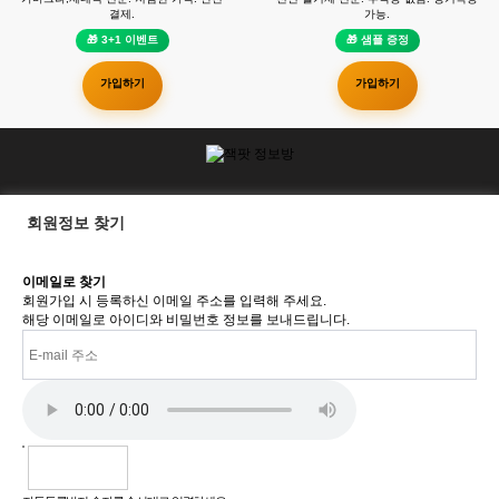
결제.
가능.
🎁 3+1 이벤트
🎁 샘플 증정
가입하기
가입하기
회원정보 찾기
이메일로 찾기
회원가입 시 등록하신 이메일 주소를 입력해 주세요.
해당 이메일로 아이디와 비밀번호 정보를 보내드립니다.