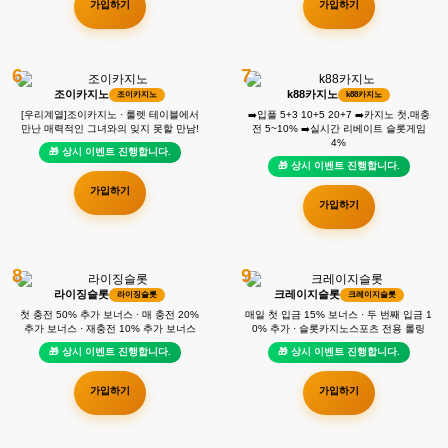
가입하기
가입하기
6
7
조이카지노
k88카지노
조이카지노
k88카지노
[우리계열]조이카지노 · 룰렛 테이블에서
➡️입플 5+3 10+5 20+7 ➡️카지노 첫,매충
만난 매력적인 그녀와의 잊지 못할 만남!
전 5~10% ➡️실시간 리베이트 슬롯게임
4%
🎁 상시 이벤트 진행합니다.
🎁 상시 이벤트 진행합니다.
가입하기
가입하기
8
9
라이징슬롯
크레이지슬롯
라이징슬롯
크레이지슬롯
첫 충전 50% 추가 보너스 · 매 충전 20%
매일 첫 입금 15% 보너스 · 두 번째 입금 1
추가 보너스 · 재충전 10% 추가 보너스
0% 추가 · 슬롯카지노스포츠 전용 롤링
🎁 상시 이벤트 진행합니다.
🎁 상시 이벤트 진행합니다.
가입하기
가입하기