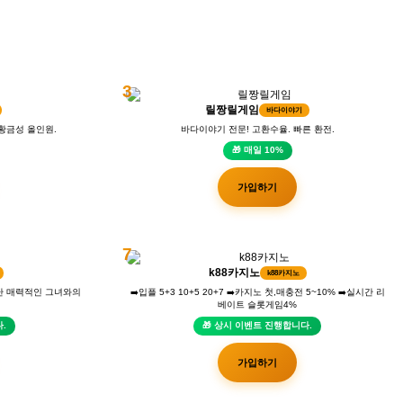
3
릴짱릴게임
바다이야기
황금성 올인원.
바다이야기 전문! 고환수율. 빠른 환전.
🎁 매일 10%
가입하기
7
k88카지노
k88카지노
난 매력적인 그녀와의
➡️입플 5+3 10+5 20+7 ➡️카지노 첫,매충전 5~10% ➡️실시간 리
베이트 슬롯게임4%
.
🎁 상시 이벤트 진행합니다.
가입하기