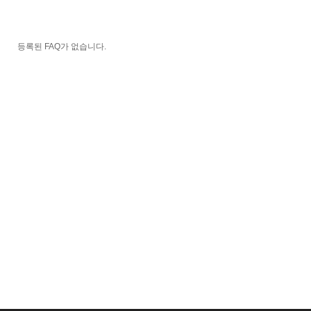
등록된 FAQ가 없습니다.