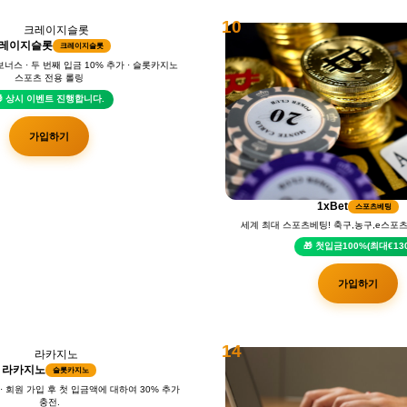
10
레이지슬롯
크레이지슬롯
보너스 · 두 번째 입금 10% 추가 · 슬롯카지노
스포츠 전용 롤링
🎁 상시 이벤트 진행합니다.
가입하기
1xBet
스포츠베팅
세계 최대 스포츠베팅! 축구,농구,e스포츠.
🎁 첫입금100%(최대€130
가입하기
14
라카지노
슬롯카지노
· 회원 가입 후 첫 입금액에 대하여 30% 추가
충전.