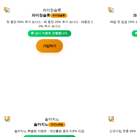
8
9
라이징슬롯
크
라이징슬롯
첫 충전 50% 추가 보너스 · 매 충전 20% 추가 보너스 · 재충전 1
매일 첫 입금 15% 
0% 추가 보너스
🎁 상시 이벤트 진행합니다.
가입하기
12
13
솔카지노
카지노베팅
솔카지노 특별한 이벤트 · 개인롤링 콤프 0.6% 지급.
신규가입 첫충 30% 