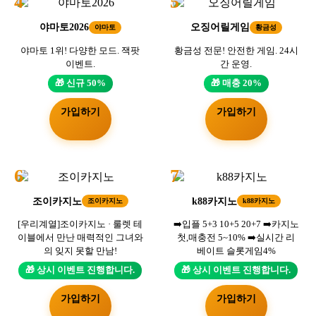
4
5
야마토2026
오징어릴게임
야마토
황금성
야마토 1위! 다양한 모드. 잭팟
황금성 전문! 안전한 게임. 24시
이벤트.
간 운영.
🎁 신규 50%
🎁 매충 20%
가입하기
가입하기
6
7
조이카지노
k88카지노
조이카지노
k88카지노
[우리계열]조이카지노 · 룰렛 테
➡️입플 5+3 10+5 20+7 ➡️카지노
이블에서 만난 매력적인 그녀와
첫,매충전 5~10% ➡️실시간 리
의 잊지 못할 만남!
베이트 슬롯게임4%
🎁 상시 이벤트 진행합니다.
🎁 상시 이벤트 진행합니다.
가입하기
가입하기