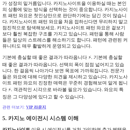
가 성장의 밑거름입니다. 카지노사이트을 이용하실 때는 본인
의 상황에 맞는 방식을 선택하는 것이 중요합니다. 카지노사이
트 패턴 와요은 첫인상만으로 판단하기에는 담긴 것이 많습니
다. 카지노사이트 패턴 와요을 처음 접하신다면 무리하지 말고
점진적으로 탐색해보세요. 카지노사이트 패턴 와요은 겉보기
보다 훨씬 복잡한 구조를 가지고 있습니다. 패턴을 통해 사람
들은 일상의 스트레스를 해소하기도 합니다. 패턴에 관련된 커
뮤니티도 매우 활발하게 운영되고 있습니다.
기본에 충실할 때 좋은 결과가 따라옵니다 ⚡. 기본에 충실할
때 좋은 결과가 따라옵니다. 선택의 폭이 점점 넓어지고 있습
니다. 한 걸음씩 나아가다 보면 목표에 가까워집니다. 전문가
들은 와요에 대해 다양한 의견을 제시하고 있습니다. 카지노사
이트 패턴 와요의 진정한 매력은 꾸준히 경험해보며 알게 됩니
다 ⚡. 객관적인 시각으로 바라볼 필요가 있습니다. 와요의 특
징은 그 다양성에 있다고 할 수 있습니다.
관련 더보기:
VIP 라운지
5. 카지노 에이전시 시스템 이해
카지노사이트
이용 시 에이전시를 거쳐 가입하면 추가 혜택을