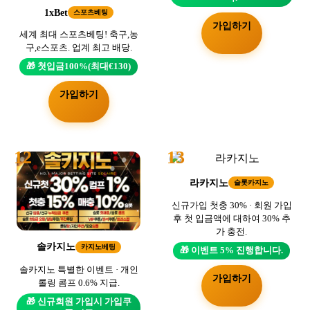
1xBet
스포츠베팅
가입하기
세계 최대 스포츠베팅! 축구,농
구,e스포츠. 업계 최고 배당.
🎁 첫입금100%(최대€130)
가입하기
12
13
라카지노
슬롯카지노
신규가입 첫충 30% · 회원 가입
후 첫 입금액에 대하여 30% 추
가 충전.
솔카지노
카지노베팅
🎁 이벤트 5% 진행합니다.
솔카지노 특별한 이벤트 · 개인
가입하기
롤링 콤프 0.6% 지급.
🎁 신규회원 가입시 가입쿠