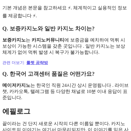
기본 개념은 본문을 참고하세요 ⚡. 체계적이고 실용적인 정보
를 제공합니다 ⚡.
Q. 보증카지노와 일반 카지노 차이는?
보증카지노
는
카지노커뮤니티
에 보증금을 예치하여 먹튀 시
보상이 가능한 시스템을 갖춘 곳입니다 . 일반 카지노는 보상
체계가 없어 먹튀 발생 시 복구가 불가능합니다.
관련 더보기:
룰렛 공략방
Q. 한국어 고객센터 품질은 어떤가요?
메이저카지노
는 한국인 직원 24시간 상시 운영됩니다 . 라이브
챗, 카카오톡, 텔레그램 등 다양한 채널로 10분 이내 응답이 표
준입니다.
에필로그
끝이라는 건 단지 새로운 시작의 다른 이름일 뿐이다. 카지노
사이트의 이야기는 여기서 마무리되지만, 이 이야기를 읽은 사