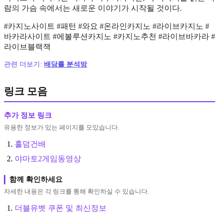
람의 가슴 속에서는 새로운 이야기가 시작될 것이다.
#카지노사이트 #패턴 #와요 #온라인카지노 #라이브카지노 #
바카라사이트 #에볼루션카지노 #카지노추천 #라이브바카라 #
라이브블랙잭
관련 더보기:
배당률 분석방
링크 모음
추가 정보 링크
유용한 정보가 있는 페이지를 모았습니다.
홀덤건배
야마토2게임동영상
함께 확인하세요
자세한 내용은 각 링크를 통해 확인하실 수 있습니다.
더블유벳 쿠폰 및 최신정보