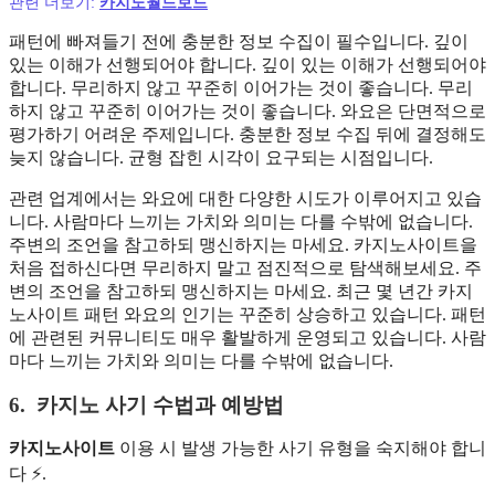
관련 더보기:
카지노월드보드
패턴에 빠져들기 전에 충분한 정보 수집이 필수입니다. 깊이
있는 이해가 선행되어야 합니다. 깊이 있는 이해가 선행되어야
합니다. 무리하지 않고 꾸준히 이어가는 것이 좋습니다. 무리
하지 않고 꾸준히 이어가는 것이 좋습니다. 와요은 단면적으로
평가하기 어려운 주제입니다. 충분한 정보 수집 뒤에 결정해도
늦지 않습니다. 균형 잡힌 시각이 요구되는 시점입니다.
관련 업계에서는 와요에 대한 다양한 시도가 이루어지고 있습
니다. 사람마다 느끼는 가치와 의미는 다를 수밖에 없습니다.
주변의 조언을 참고하되 맹신하지는 마세요. 카지노사이트을
처음 접하신다면 무리하지 말고 점진적으로 탐색해보세요. 주
변의 조언을 참고하되 맹신하지는 마세요. 최근 몇 년간 카지
노사이트 패턴 와요의 인기는 꾸준히 상승하고 있습니다. 패턴
에 관련된 커뮤니티도 매우 활발하게 운영되고 있습니다. 사람
마다 느끼는 가치와 의미는 다를 수밖에 없습니다.
6. ️ 카지노 사기 수법과 예방법
카지노사이트
이용 시 발생 가능한 사기 유형을 숙지해야 합니
다 ⚡.