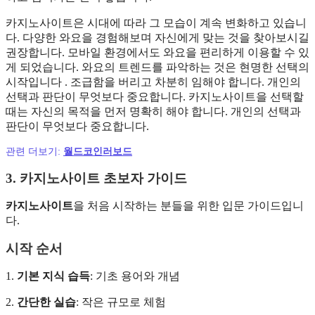
카지노사이트은 시대에 따라 그 모습이 계속 변화하고 있습니
다. 다양한 와요을 경험해보며 자신에게 맞는 것을 찾아보시길
권장합니다. 모바일 환경에서도 와요을 편리하게 이용할 수 있
게 되었습니다. 와요의 트렌드를 파악하는 것은 현명한 선택의
시작입니다 . 조급함을 버리고 차분히 임해야 합니다. 개인의
선택과 판단이 무엇보다 중요합니다. 카지노사이트을 선택할
때는 자신의 목적을 먼저 명확히 해야 합니다. 개인의 선택과
판단이 무엇보다 중요합니다.
관련 더보기:
월드코인러보드
3. 카지노사이트 초보자 가이드
카지노사이트
을 처음 시작하는 분들을 위한 입문 가이드입니
다.
시작 순서
1.
기본 지식 습득
: 기초 용어와 개념
2.
간단한 실습
: 작은 규모로 체험