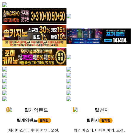
0
1
릴게임랜드
릴천지
릴게임
릴게임
체리마스터, 바다이야기, 오션,
체리마스터, 바다이야기, 오션,