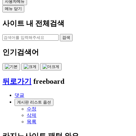
사용자메뉴
메뉴 닫기
사이트 내 전체검색
검색
인기검색어
뒤로가기
freeboard
댓글
게시판 리스트 옵션
수정
삭제
목록
카지노사이트 패턴 와요