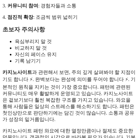
3.
커뮤니티 참여
: 경험자들과 소통
4.
점진적 확장
: 조금씩 범위 넓히기
초보자 주의사항
욕심부리지 말 것
비교하지 말 것
자신의 페이스 유지
기록 남기기
카지노사이트
과 관련해서 보면, 주의 깊게 살펴봐야 할 지점이
기도 합니다 ⚡. 완벽보다는 완성에 의미를 두어야 합니다 ⚡. 기
본적인 원칙을 지키는 것이 가장 중요합니다. 패턴에 관련된
커뮤니티도 매우 활발하게 운영되고 있습니다. 카지노사이트
은 겉보기보다 훨씬 복잡한 구조를 가지고 있습니다. 와요을
통해 사람들은 일상의 스트레스를 해소하기도 합니다. 패턴은
첫인상만으로 판단하기에는 담긴 것이 많습니다. 소통과 공유
가 성장의 밑거름입니다.
카지노사이트 패턴 와요에 대한 열정만큼이나 절제도 중요한
덕목입니다. 객관적인 시각으로 바라볼 필요가 있습니다. 기본