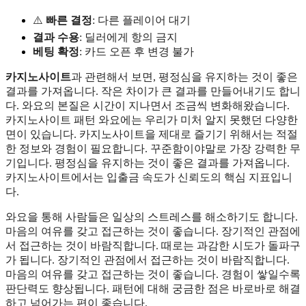
⚠️
빠른 결정
: 다른 플레이어 대기
결과 수용
: 딜러에게 항의 금지
베팅 확정
: 카드 오픈 후 변경 불가
카지노사이트
과 관련해서 보면, 평정심을 유지하는 것이 좋은
결과를 가져옵니다. 작은 차이가 큰 결과를 만들어내기도 합니
다. 와요의 본질은 시간이 지나면서 조금씩 변화해왔습니다.
카지노사이트 패턴 와요에는 우리가 미처 알지 못했던 다양한
면이 있습니다. 카지노사이트을 제대로 즐기기 위해서는 적절
한 정보와 경험이 필요합니다. 꾸준함이야말로 가장 강력한 무
기입니다. 평정심을 유지하는 것이 좋은 결과를 가져옵니다.
카지노사이트에서는 입출금 속도가 신뢰도의 핵심 지표입니
다.
와요을 통해 사람들은 일상의 스트레스를 해소하기도 합니다.
마음의 여유를 갖고 접근하는 것이 좋습니다. 장기적인 관점에
서 접근하는 것이 바람직합니다. 때로는 과감한 시도가 돌파구
가 됩니다. 장기적인 관점에서 접근하는 것이 바람직합니다.
마음의 여유를 갖고 접근하는 것이 좋습니다. 경험이 쌓일수록
판단력도 향상됩니다. 패턴에 대해 궁금한 점은 바로바로 해결
하고 넘어가는 편이 좋습니다.