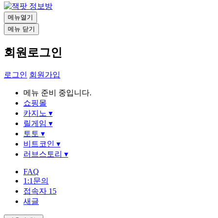
메뉴열기
메뉴 닫기
회원로그인
로그인
회원가입
메뉴 준비 중입니다.
쇼핑몰
카지노 ▾
릴게임 ▾
토토 ▾
비트코인 ▾
러브스토리 ▾
FAQ
1:1문의
접속자
15
새글