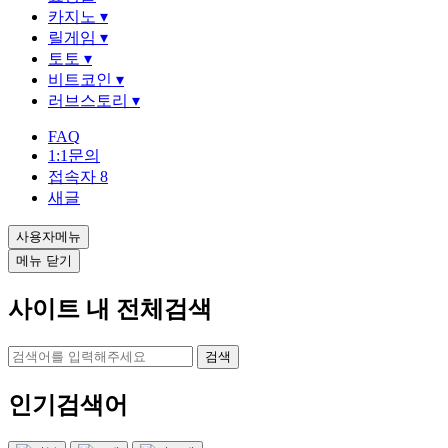
카지노 ▾
릴게임 ▾
토토 ▾
비트코인 ▾
러브스토리 ▾
FAQ
1:1문의
접속자
8
새글
사용자메뉴
메뉴 닫기
사이트 내 전체검색
검색
인기검색어