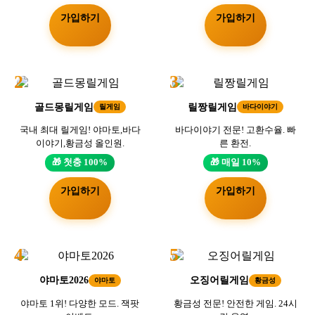
가입하기
가입하기
2
3
골드몽릴게임
릴짱릴게임
릴게임
바다이야기
국내 최대 릴게임! 야마토,바다
바다이야기 전문! 고환수율. 빠
이야기,황금성 올인원.
른 환전.
🎁 첫충 100%
🎁 매일 10%
가입하기
가입하기
4
5
야마토2026
오징어릴게임
야마토
황금성
야마토 1위! 다양한 모드. 잭팟
황금성 전문! 안전한 게임. 24시