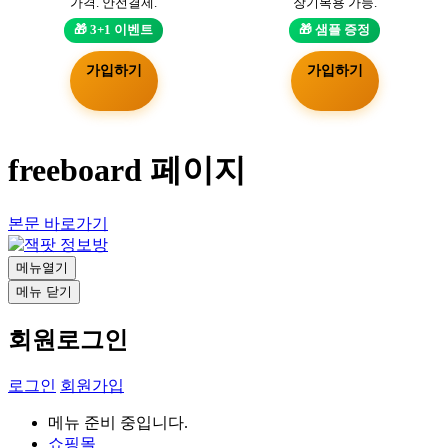
가격. 안전결제.
장기복용 가능.
🎁 3+1 이벤트
🎁 샘플 증정
가입하기
가입하기
freeboard 페이지
본문 바로가기
메뉴열기
메뉴 닫기
회원로그인
로그인
회원가입
메뉴 준비 중입니다.
쇼핑몰