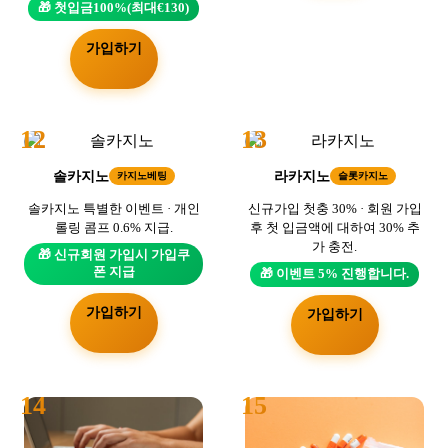
🎁 첫입금100%(최대€130)
가입하기
12
13
솔카지노
라카지노
카지노베팅
슬롯카지노
솔카지노 특별한 이벤트 · 개인
신규가입 첫충 30% · 회원 가입
롤링 콤프 0.6% 지급.
후 첫 입금액에 대하여 30% 추
가 충전.
🎁 신규회원 가입시 가입쿠
폰 지급
🎁 이벤트 5% 진행합니다.
가입하기
가입하기
14
15