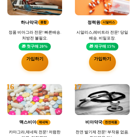
하나약국
정력원
종합
시알리스
정품 비아그라 전문! 빠른배송.
시알리스,레비트라 전문! 당일
처방전 불필요.
배송. 비밀포장.
🎁 첫구매 20%
🎁 재구매 15%
가입하기
가입하기
16
17
맥스비아
비아약국
제네릭
천연제품
카마그라,제네릭 전문! 저렴한
천연 발기제 전문! 부작용 없음.