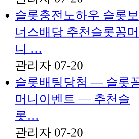
슬롯충전노하우 슬롯보
너스배당 추천슬롯꽁머
니 …
관리자
07-20
슬롯배팅당첨 — 슬롯
머니이벤트 — 추천슬
롯…
관리자
07-20