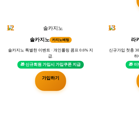
12
13
솔카지노
라
카지노베팅
솔카지노 특별한 이벤트 · 개인롤링 콤프 0.6% 지
신규가입 첫충 30
급.
하
🎁 신규회원 가입시 가입쿠폰 지급
🎁 
가입하기