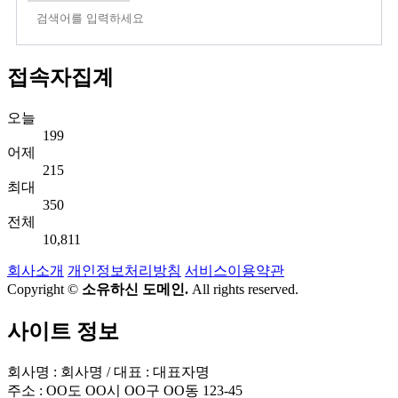
접속자집계
오늘
199
어제
215
최대
350
전체
10,811
회사소개
개인정보처리방침
서비스이용약관
Copyright ©
소유하신 도메인.
All rights reserved.
사이트 정보
회사명 : 회사명 / 대표 : 대표자명
주소 : OO도 OO시 OO구 OO동 123-45