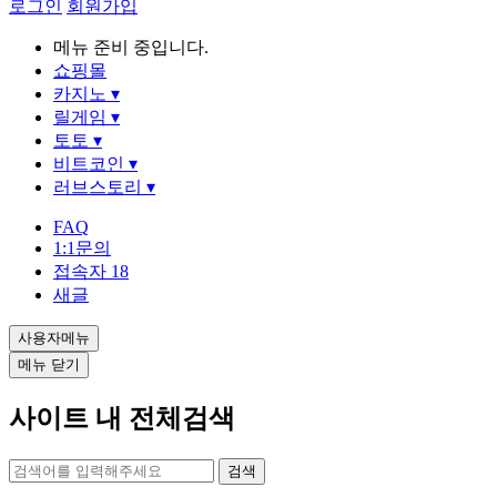
로그인
회원가입
메뉴 준비 중입니다.
쇼핑몰
카지노 ▾
릴게임 ▾
토토 ▾
비트코인 ▾
러브스토리 ▾
FAQ
1:1문의
접속자
18
새글
사용자메뉴
메뉴 닫기
사이트 내 전체검색
검색