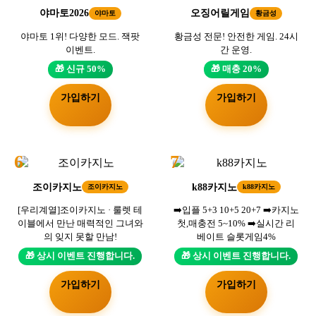
야마토2026
오징어릴게임
야마토
황금성
야마토 1위! 다양한 모드. 잭팟
황금성 전문! 안전한 게임. 24시
이벤트.
간 운영.
🎁 신규 50%
🎁 매충 20%
가입하기
가입하기
6
7
조이카지노
k88카지노
조이카지노
k88카지노
[우리계열]조이카지노 · 룰렛 테
➡️입플 5+3 10+5 20+7 ➡️카지노
이블에서 만난 매력적인 그녀와
첫,매충전 5~10% ➡️실시간 리
의 잊지 못할 만남!
베이트 슬롯게임4%
🎁 상시 이벤트 진행합니다.
🎁 상시 이벤트 진행합니다.
가입하기
가입하기