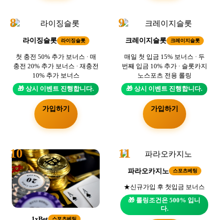
8
9
라이징슬롯
크레이지슬롯
라이징슬롯
크레이지슬롯
첫 충전 50% 추가 보너스 · 매
매일 첫 입금 15% 보너스 · 두
충전 20% 추가 보너스 · 재충전
번째 입금 10% 추가 · 슬롯카지
10% 추가 보너스
노스포츠 전용 롤링
🎁 상시 이벤트 진행합니다.
🎁 상시 이벤트 진행합니다.
가입하기
가입하기
10
11
파라오카지노
스포츠베팅
★신규가입 후 첫입금 보너스
🎁 롤링조건은 500% 입니
다.
1xBet
스포츠베팅