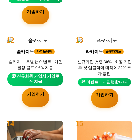
가입하기
12
13
솔카지노
라카지노
카지노베팅
슬롯카지노
솔카지노 특별한 이벤트 · 개인
신규가입 첫충 30% · 회원 가입
롤링 콤프 0.6% 지급.
후 첫 입금액에 대하여 30% 추
가 충전.
🎁 신규회원 가입시 가입쿠
폰 지급
🎁 이벤트 5% 진행합니다.
가입하기
가입하기
14
15