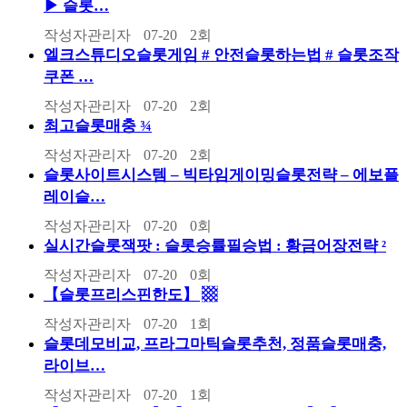
▶ 슬롯…
작성자
관리자
07-20
2
회
엘크스튜디오슬롯게임 # 안전슬롯하는법 # 슬롯조작
쿠폰 …
작성자
관리자
07-20
2
회
최고슬롯매충 ¾
작성자
관리자
07-20
2
회
슬롯사이트시스템 – 빅타임게이밍슬롯전략 – 에보플
레이슬…
작성자
관리자
07-20
0
회
실시간슬롯잭팟 : 슬롯승률필승법 : 황금어장전략 ²
작성자
관리자
07-20
0
회
【슬롯프리스핀한도】 ▩
작성자
관리자
07-20
1
회
슬롯데모비교, 프라그마틱슬롯추천, 정품슬롯매충,
라이브…
작성자
관리자
07-20
1
회