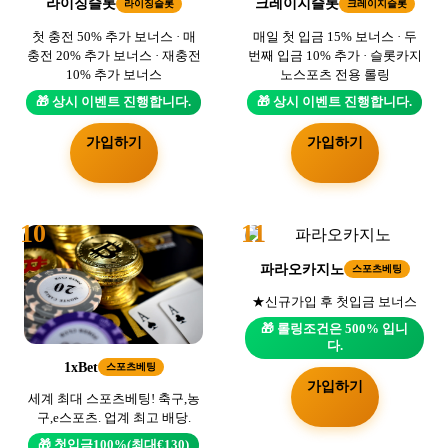
라이징슬롯
크레이지슬롯
라이징슬롯
크레이지슬롯
첫 충전 50% 추가 보너스 · 매
매일 첫 입금 15% 보너스 · 두
충전 20% 추가 보너스 · 재충전
번째 입금 10% 추가 · 슬롯카지
10% 추가 보너스
노스포츠 전용 롤링
🎁 상시 이벤트 진행합니다.
🎁 상시 이벤트 진행합니다.
가입하기
가입하기
10
11
파라오카지노
스포츠베팅
★신규가입 후 첫입금 보너스
🎁 롤링조건은 500% 입니
다.
1xBet
스포츠베팅
가입하기
세계 최대 스포츠베팅! 축구,농
구,e스포츠. 업계 최고 배당.
🎁 첫입금100%(최대€130)