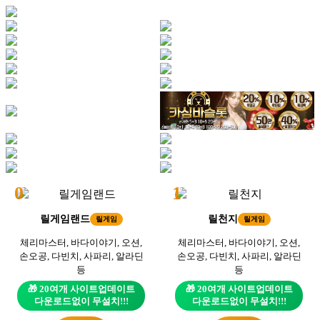
0
1
릴게임랜드
릴천지
릴게임
릴게임
체리마스터, 바다이야기, 오션,
체리마스터, 바다이야기, 오션,
손오공, 다빈치, 사파리, 알라딘
손오공, 다빈치, 사파리, 알라딘
등
등
🎁 20여개 사이트업데이트
🎁 20여개 사이트업데이트
다운로드없이 무설치!!!
다운로드없이 무설치!!!