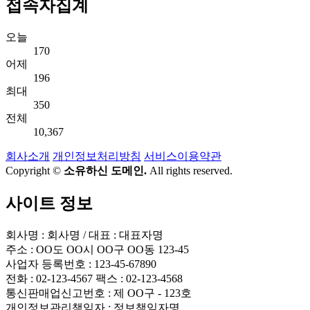
접속자집계
오늘
170
어제
196
최대
350
전체
10,367
회사소개
개인정보처리방침
서비스이용약관
Copyright ©
소유하신 도메인.
All rights reserved.
사이트 정보
회사명 : 회사명 / 대표 : 대표자명
주소 : OO도 OO시 OO구 OO동 123-45
사업자 등록번호 : 123-45-67890
전화 : 02-123-4567 팩스 : 02-123-4568
통신판매업신고번호 : 제 OO구 - 123호
개인정보관리책임자 : 정보책임자명