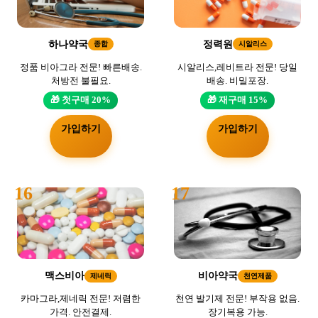
하나약국
정력원
종합
시알리스
정품 비아그라 전문! 빠른배송.
시알리스,레비트라 전문! 당일
처방전 불필요.
배송. 비밀포장.
🎁 첫구매 20%
🎁 재구매 15%
가입하기
가입하기
16
17
맥스비아
비아약국
제네릭
천연제품
카마그라,제네릭 전문! 저렴한
천연 발기제 전문! 부작용 없음.
가격. 안전결제.
장기복용 가능.