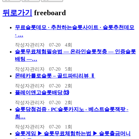
뒤로가기
freeboard
무료슬롯데모 · 추천하는슬롯사이트 · 슬롯추천데모
· …
작성자
관리자
07-20
4
회
슬롯무료체험필승법 — 온라인슬롯첫충 — 인증슬롯
배팅 —…
작성자
관리자
07-20
5
회
몬테카를로슬롯 – 골드파티리뷰 ㅒ
작성자
관리자
07-20
2
회
플레이앤고슬롯배당 ⒀
작성자
관리자
07-20
2
회
슬롯당첨검증 - PC슬롯카지노 - 베스트슬롯잭팟 -
최…
작성자
관리자
07-20
1
회
슬롯게임 ▶ 슬롯무료체험하는법 ▶ 슬롯출금머니