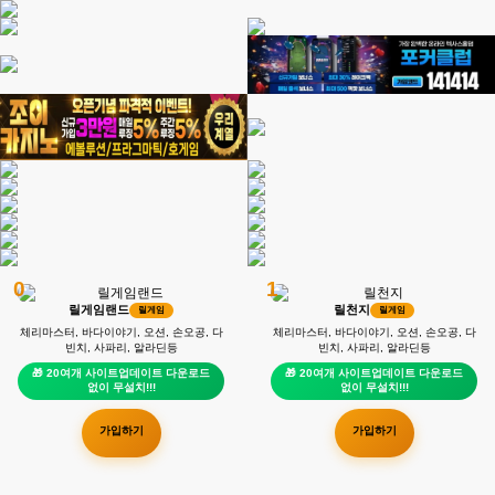
0
1
릴게임랜드
릴천지
릴게임
릴게임
체리마스터, 바다이야기, 오션, 손오공, 다
체리마스터, 바다이야기, 오션, 손오공, 다
빈치, 사파리, 알라딘등
빈치, 사파리, 알라딘등
🎁 20여개 사이트업데이트 다운로드
🎁 20여개 사이트업데이트 다운로드
없이 무설치!!!
없이 무설치!!!
가입하기
가입하기