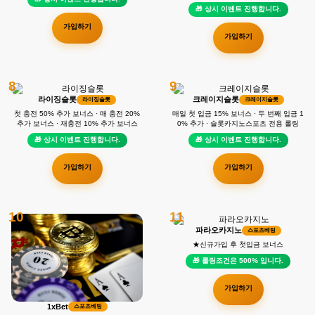
🎁 상시 이벤트 진행합니다.
가입하기
가입하기
8
9
라이징슬롯
크레이지슬롯
라이징슬롯
크레이지슬롯
첫 충전 50% 추가 보너스 · 매 충전 20%
매일 첫 입금 15% 보너스 · 두 번째 입금 1
추가 보너스 · 재충전 10% 추가 보너스
0% 추가 · 슬롯카지노스포츠 전용 롤링
🎁 상시 이벤트 진행합니다.
🎁 상시 이벤트 진행합니다.
가입하기
가입하기
10
11
파라오카지노
스포츠베팅
★신규가입 후 첫입금 보너스
🎁 롤링조건은 500% 입니다.
가입하기
1xBet
스포츠베팅