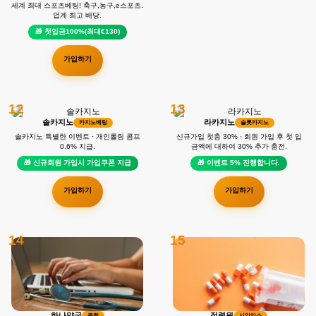
세계 최대 스포츠베팅! 축구,농구,e스포츠.
업계 최고 배당.
🎁 첫입금100%(최대€130)
가입하기
12
13
솔카지노
라카지노
카지노베팅
슬롯카지노
솔카지노 특별한 이벤트 · 개인롤링 콤프
신규가입 첫충 30% · 회원 가입 후 첫 입
0.6% 지급.
금액에 대하여 30% 추가 충전.
🎁 신규회원 가입시 가입쿠폰 지급
🎁 이벤트 5% 진행합니다.
가입하기
가입하기
14
15
하나약국
정력원
종합
시알리스