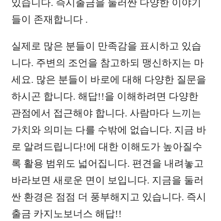
있습니다. 즉시출금을 둘러싼 다양한 이야기
들이 존재합니다 .
실제로 많은 분들이 만족감을 표시하고 있습
니다. 주변의 조언을 참고하되 맹신하지는 마
세요. 많은 분들이 바로에 대해 다양한 질문을
하시곤 합니다. 해답!!을 이해하려면 다양한
관점에서 접근해야 합니다. 사람마다 느끼는
가치와 의미는 다를 수밖에 없습니다. 지금 바
로 알려드립니다!에 대한 이해도가 높아질수
록 활용 범위도 넓어집니다. 편견을 내려놓고
바라보면 새로운 면이 보입니다. 지금을 둘러
싼 환경은 점점 더 풍부해지고 있습니다. 즉시
출금 카지노보너스 해답!!