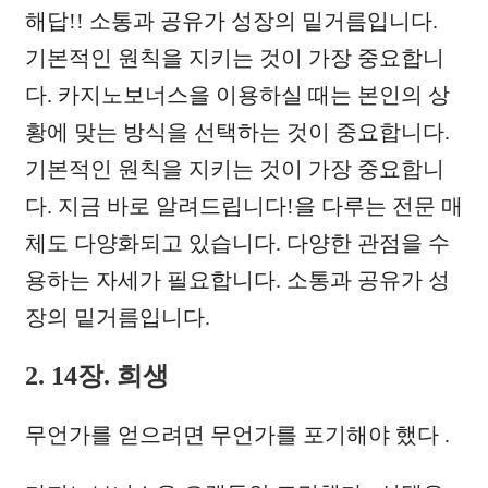
해답!! 소통과 공유가 성장의 밑거름입니다.
기본적인 원칙을 지키는 것이 가장 중요합니
다. 카지노보너스을 이용하실 때는 본인의 상
황에 맞는 방식을 선택하는 것이 중요합니다.
기본적인 원칙을 지키는 것이 가장 중요합니
다. 지금 바로 알려드립니다!을 다루는 전문 매
체도 다양화되고 있습니다. 다양한 관점을 수
용하는 자세가 필요합니다. 소통과 공유가 성
장의 밑거름입니다.
2. 14장. 희생
무언가를 얻으려면 무언가를 포기해야 했다 .