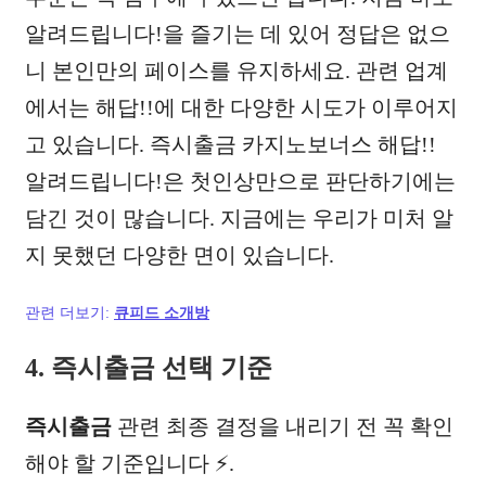
알려드립니다!을 즐기는 데 있어 정답은 없으
니 본인만의 페이스를 유지하세요. 관련 업계
에서는 해답!!에 대한 다양한 시도가 이루어지
고 있습니다. 즉시출금 카지노보너스 해답!!
알려드립니다!은 첫인상만으로 판단하기에는
담긴 것이 많습니다. 지금에는 우리가 미처 알
지 못했던 다양한 면이 있습니다.
관련 더보기:
큐피드 소개방
4. 즉시출금 선택 기준
즉시출금
관련 최종 결정을 내리기 전 꼭 확인
해야 할 기준입니다 ⚡.