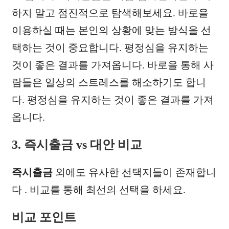
하지 말고 점진적으로 탐색해보세요. 바로을
이용하실 때는 본인의 상황에 맞는 방식을 선
택하는 것이 중요합니다. 평정심을 유지하는
것이 좋은 결과를 가져옵니다. 바로을 통해 사
람들은 일상의 스트레스를 해소하기도 합니
다. 평정심을 유지하는 것이 좋은 결과를 가져
옵니다.
3. 즉시출금 vs 대안 비교
즉시출금
외에도 유사한 선택지들이 존재합니
다 . 비교를 통해 최선의 선택을 하세요.
비교 포인트