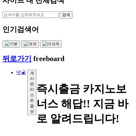
사이트 내 전체검색
검색
인기검색어
뒤로가기
freeboard
댓글
게
시
판
즉시출금 카지노보
리
스
너스 해답!! 지금 바
트
옵
션
로 알려드립니다!