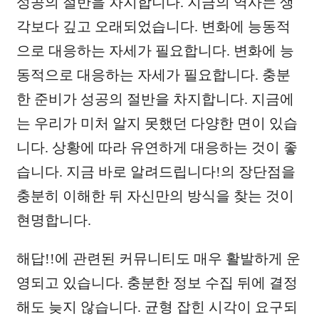
성공의 절반을 차지합니다. 지금의 역사는 생
각보다 깊고 오래되었습니다. 변화에 능동적
으로 대응하는 자세가 필요합니다. 변화에 능
동적으로 대응하는 자세가 필요합니다. 충분
한 준비가 성공의 절반을 차지합니다. 지금에
는 우리가 미처 알지 못했던 다양한 면이 있습
니다. 상황에 따라 유연하게 대응하는 것이 좋
습니다. 지금 바로 알려드립니다!의 장단점을
충분히 이해한 뒤 자신만의 방식을 찾는 것이
현명합니다.
해답!!에 관련된 커뮤니티도 매우 활발하게 운
영되고 있습니다. 충분한 정보 수집 뒤에 결정
해도 늦지 않습니다. 균형 잡힌 시각이 요구되