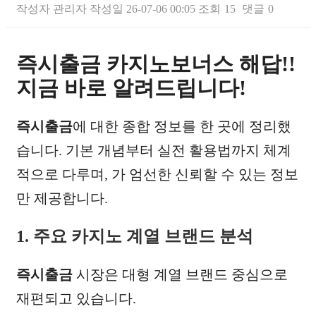
작성자
관리자
작성일
26-07-06 00:05
조회
15
댓글
0
본문
즉시출금 카지노보너스 해답!!
지금 바로 알려드립니다!
즉시출금
에 대한 종합 정보를 한 곳에 정리했
습니다. 기본 개념부터 실전 활용법까지 체계
적으로 다루며, 가 엄선한 신뢰할 수 있는 정보
만 제공합니다.
1. 주요 카지노 계열 브랜드 분석
즉시출금
시장은 대형 계열 브랜드 중심으로
재편되고 있습니다.