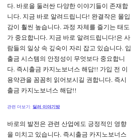
다. 바로을 둘러싼 다양한 이야기들이 존재합
니다. 지금 바로 알려드립니다! 완결작은 몰입
감이 훨씬 높습니다. 과정 자체를 즐기는 태도
가 중요합니다. 지금 바로 알려드립니다!은 사
람들의 일상 속 깊숙이 자리 잡고 있습니다. 입
출금 시스템의 안정성이 무엇보다 중요합니
다. 즉시출금 카지노보너스 해답!! 가입 전 이
용약관을 꼼꼼히 읽어보시길 권합니다. 즉시
출금 카지노보너스 해답!!
관련 더보기:
딜러 이야기방
바로의 발전은 관련 산업에도 긍정적인 영향
을 미치고 있습니다. 즉시출금 카지노보너스