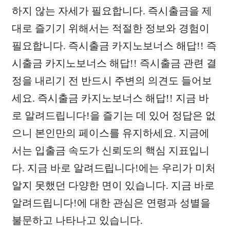
하지 않는 자세가 필요합니다. 즉시출금을 제
대로 즐기기 위해서는 적절한 정보와 경험이
필요합니다. 즉시출금 카지노보너스 해답!! 즉
시출금 카지노보너스 해답!! 즉시출금 관련 결
정을 내리기 전 반드시 주변의 의견도 들어보
세요. 즉시출금 카지노보너스 해답!! 지금 바
로 알려드립니다!을 즐기는 데 있어 정답은 없
으니 본인만의 페이스를 유지하세요. 지금에
서는 입출금 속도가 신뢰도의 핵심 지표입니
다. 지금 바로 알려드립니다!에는 우리가 미처
알지 못했던 다양한 면이 있습니다. 지금 바로
알려드립니다!에 대한 관심은 연령과 성별을
불문하고 나타나고 있습니다.