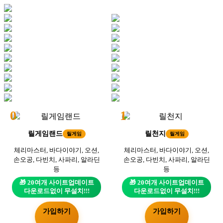
0
1
릴게임랜드
릴천지
릴게임
릴게임
체리마스터, 바다이야기, 오션,
체리마스터, 바다이야기, 오션,
손오공, 다빈치, 사파리, 알라딘
손오공, 다빈치, 사파리, 알라딘
등
등
🎁 20여개 사이트업데이트
🎁 20여개 사이트업데이트
다운로드없이 무설치!!!
다운로드없이 무설치!!!
가입하기
가입하기