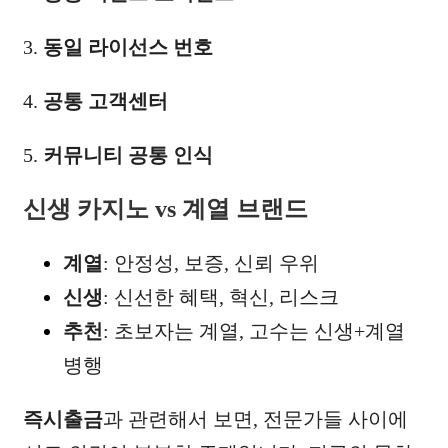
3.
동일 라이선스 번호
4.
공통 고객센터
5.
커뮤니티 공통 인식
신생 카지노 vs 계열 브랜드
계열
: 안정성, 보증, 신뢰 우위
신생
: 신선한 혜택, 혁신, 리스크
추천
: 초보자는 계열, 고수는 신생+계열
병행
즉시출금
과 관련해서 보면, 전문가들 사이에