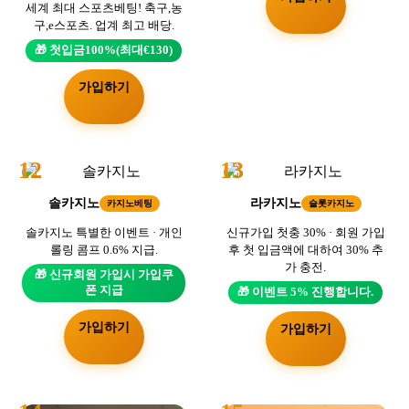
세계 최대 스포츠베팅! 축구,농
구,e스포츠. 업계 최고 배당.
🎁 첫입금100%(최대€130)
가입하기
12
13
솔카지노
라카지노
카지노베팅
슬롯카지노
솔카지노 특별한 이벤트 · 개인
신규가입 첫충 30% · 회원 가입
롤링 콤프 0.6% 지급.
후 첫 입금액에 대하여 30% 추
가 충전.
🎁 신규회원 가입시 가입쿠
폰 지급
🎁 이벤트 5% 진행합니다.
가입하기
가입하기