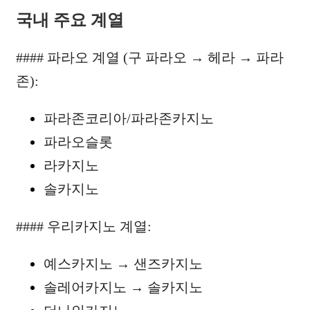
국내 주요 계열
#### 파라오 계열 (구 파라오 → 헤라 → 파라
존):
파라존코리아/파라존카지노
파라오슬롯
라카지노
솔카지노
#### 우리카지노 계열:
예스카지노 → 샌즈카지노
솔레어카지노 → 솔카지노