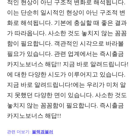
적인 현상이 아닌 구조적 변화로 해석됩니다.
이는 단순히 일시적인 현상이 아닌 구조적 변
화로 해석됩니다. 기본에 충실할 때 좋은 결과
가 따라옵니다. 사소한 것도 놓치지 않는 꼼꼼
함이 필요합니다. 객관적인 시각으로 바라볼
필요가 있습니다. 관련 업계에서는 즉시출금
카지노보너스 해답!! 지금 바로 알려드립니다!
에 대한 다양한 시도가 이루어지고 있습니다.
지금 바로 알려드립니다!에는 우리가 미처 알
지 못했던 다양한 면이 있습니다. 사소한 것도
놓치지 않는 꼼꼼함이 필요합니다. 즉시출금
카지노보너스 해답!!
관련 더보기:
블랙겜블러