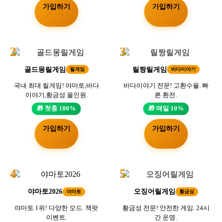
가입하기
가입하기
2
3
골드몽릴게임
릴짱릴게임
릴게임
바다이야기
국내 최대 릴게임! 야마토,바다
바다이야기 전문! 고환수율. 빠
이야기,황금성 올인원.
른 환전.
🎁 첫충 100%
🎁 매일 10%
가입하기
가입하기
4
5
야마토2026
오징어릴게임
야마토
황금성
야마토 1위! 다양한 모드. 잭팟
황금성 전문! 안전한 게임. 24시
이벤트.
간 운영.