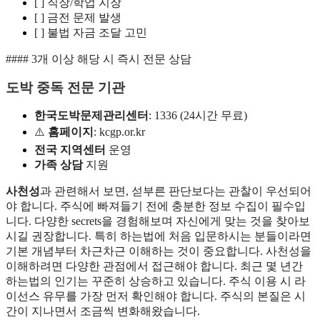
[ ] 직장/학업 지장
[ ] 금전 문제 발생
[ ] 불법 자금 조달 고민
#### 3개 이상 해당 시 즉시 전문 상담
도박 중독 전문 기관
한국도박문제관리센터
: 1336 (24시간 무료)
⚠️
홈페이지
: kcgp.or.kr
전국 지역센터
운영
가족 상담
지원
사천성
과 관련해서 보면, 섣부른 판단보다는 관찰이 우선되어
야 합니다. 주식에 빠져들기 전에 충분한 정보 수집이 필수입
니다. 다양한 secrets을 경험해보며 자신에게 맞는 것을 찾아보
시길 권장합니다. 특히 하는법에 처음 입문하시는 분들이라면
기본 개념부터 차근차근 이해하는 것이 중요합니다. 사천성을
이해하려면 다양한 관점에서 접근해야 합니다. 최근 몇 년간
하는법의 인기는 꾸준히 상승하고 있습니다. 주식 이용 시 라
이선스 유무를 가장 먼저 확인해야 합니다. 주식의 본질은 시
간이 지나면서 조금씩 변화해왔습니다.