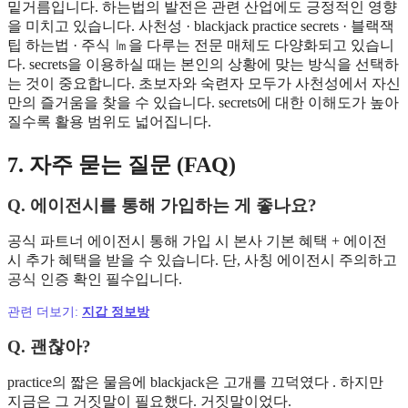
밑거름입니다. 하는법의 발전은 관련 산업에도 긍정적인 영향
을 미치고 있습니다. 사천성 · blackjack practice secrets · 블랙잭
팁 하는법 · 주식 ㏐을 다루는 전문 매체도 다양화되고 있습니
다. secrets을 이용하실 때는 본인의 상황에 맞는 방식을 선택하
는 것이 중요합니다. 초보자와 숙련자 모두가 사천성에서 자신
만의 즐거움을 찾을 수 있습니다. secrets에 대한 이해도가 높아
질수록 활용 범위도 넓어집니다.
7. 자주 묻는 질문 (FAQ)
Q. 에이전시를 통해 가입하는 게 좋나요?
공식 파트너 에이전시 통해 가입 시 본사 기본 혜택 + 에이전
시 추가 혜택을 받을 수 있습니다. 단, 사칭 에이전시 주의하고
공식 인증 확인 필수입니다.
관련 더보기:
지갑 정보방
Q. 괜찮아?
practice의 짧은 물음에 blackjack은 고개를 끄덕였다 . 하지만
지금은 그 거짓말이 필요했다. 거짓말이었다.