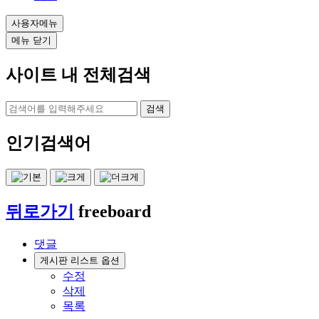
사용자메뉴
메뉴 닫기
사이트 내 전체검색
검색
인기검색어
뒤로가기
freeboard
댓글
게시판 리스트 옵션
수정
삭제
목록