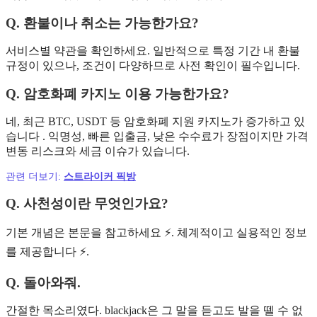
Q. 환불이나 취소는 가능한가요?
서비스별 약관을 확인하세요. 일반적으로 특정 기간 내 환불
규정이 있으나, 조건이 다양하므로 사전 확인이 필수입니다.
Q. 암호화폐 카지노 이용 가능한가요?
네, 최근 BTC, USDT 등 암호화폐 지원 카지노가 증가하고 있
습니다 . 익명성, 빠른 입출금, 낮은 수수료가 장점이지만 가격
변동 리스크와 세금 이슈가 있습니다.
관련 더보기:
스트라이커 픽방
Q. 사천성이란 무엇인가요?
기본 개념은 본문을 참고하세요 ⚡. 체계적이고 실용적인 정보
를 제공합니다 ⚡.
Q. 돌아와줘.
간절한 목소리였다. blackjack은 그 말을 듣고도 발을 뗄 수 없