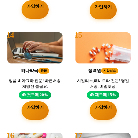
가입하기
가입하기
14
15
하나약국
정력원
종합
시알리스
정품 비아그라 전문! 빠른배송.
시알리스,레비트라 전문! 당일
처방전 불필요.
배송. 비밀포장.
🎁 첫구매 20%
🎁 재구매 15%
가입하기
가입하기
16
17