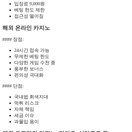
입장료 9,000원
베팅 한도 제한
접근성 떨어짐
해외 온라인 카지노
#### 장점:
24시간 접속 가능
무제한 베팅 한도
다양한 게임 수천 종
풍부한 보너스
편의성 극대화
#### 단점:
국내법 회색지대
먹튀 리스크
자체 책임
세금 이슈
과몰입 용이