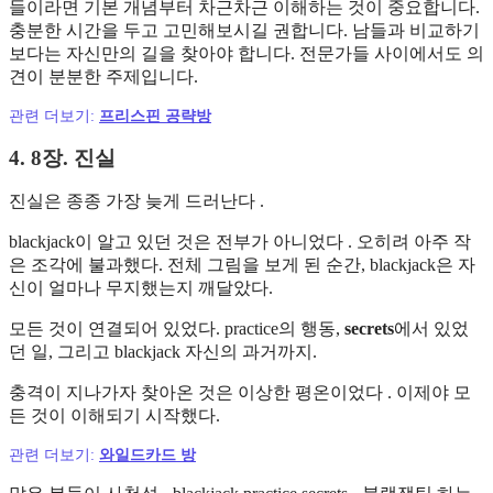
들이라면 기본 개념부터 차근차근 이해하는 것이 중요합니다.
충분한 시간을 두고 고민해보시길 권합니다. 남들과 비교하기
보다는 자신만의 길을 찾아야 합니다. 전문가들 사이에서도 의
견이 분분한 주제입니다.
관련 더보기:
프리스핀 공략방
4. 8장. 진실
진실은 종종 가장 늦게 드러난다 .
blackjack이 알고 있던 것은 전부가 아니었다 . 오히려 아주 작
은 조각에 불과했다. 전체 그림을 보게 된 순간, blackjack은 자
신이 얼마나 무지했는지 깨달았다.
모든 것이 연결되어 있었다. practice의 행동,
secrets
에서 있었
던 일, 그리고 blackjack 자신의 과거까지.
충격이 지나가자 찾아온 것은 이상한 평온이었다 . 이제야 모
든 것이 이해되기 시작했다.
관련 더보기:
와일드카드 방