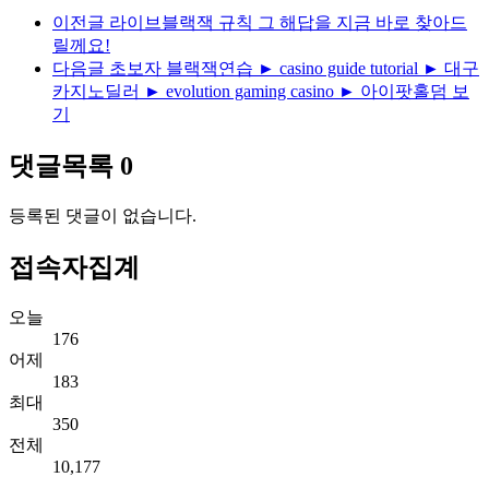
이전글
라이브블랙잭 규칙 그 해답을 지금 바로 찾아드
릴께요!
다음글
초보자 블랙잭연습 ► casino guide tutorial ► 대구
카지노딜러 ► evolution gaming casino ► 아이팟홀덤 보
기
댓글목록
0
등록된 댓글이 없습니다.
접속자집계
오늘
176
어제
183
최대
350
전체
10,177