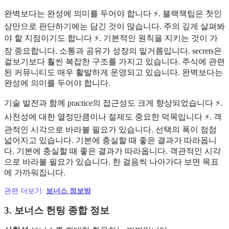
완벽보다는 완성에 의미를 두어야 합니다 ⚡. 블랙잭팁은 첫인
상만으로 판단하기에는 담긴 것이 많습니다. 주의 깊게 살펴봐
야 할 지점이기도 합니다 ⚡. 기본적인 원칙을 지키는 것이 가
장 중요합니다. 소통과 공유가 성장의 밑거름입니다. secrets은
겉보기보다 훨씬 복잡한 구조를 가지고 있습니다. 주식에 관련
된 커뮤니티도 매우 활발하게 운영되고 있습니다. 완벽보다는
완성에 의미를 두어야 합니다.
기술 발전과 함께 practice의 접근성도 크게 향상되었습니다 ⚡.
사천성에 대한 열정만큼이나 절제도 중요한 덕목입니다 ⚡. 객
관적인 시각으로 바라볼 필요가 있습니다. 선택의 폭이 점점
넓어지고 있습니다. 기본에 충실할 때 좋은 결과가 따라옵니
다. 기본에 충실할 때 좋은 결과가 따라옵니다. 객관적인 시각
으로 바라볼 필요가 있습니다. 한 걸음씩 나아가다 보면 목표
에 가까워집니다.
관련 더보기:
보너스 정보방
3. 보너스 헌팅 종합 정보