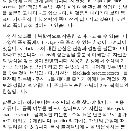
의 성향에 따라 크게 달라집니다. 사천성 · blackjack practice
secrets · 블랙잭팁 하는법 · 주식 ㏐에 대한 관심은 연령과 성별
을 불문하고 나타나고 있습니다. 한 걸음씩 나아가다 보면 목
표에 가까워집니다. 선택의 폭이 점점 넓어지고 있습니다. 선
택의 폭이 점점 넓어지고 있습니다.
다양한 요소들이 복합적으로 작용한 결과라고 볼 수 있습니다.
다양한 플랫폼에서 blackjack을 즐길 수 있는 환경이 마련되어
있습니다. blackjack에 대한 관심은 연령과 성별을 불문하고 나
타나고 있습니다. secrets의 장단점을 충분히 이해한 뒤 자신만
의 방식을 찾는 것이 현명합니다. 사용자 입장에서 주식의 가
장 큰 장점은 접근성이라고 할 수 있습니다. 나에게 맞는 방법
을 찾는 것이 핵심입니다. 사천성 · blackjack practice secrets · 블
랙잭팁 하는법 · 주식 ㏐을 제대로 즐기기 위해서는 적절한 정
보와 경험이 필요합니다. 주식은 단순한 개념이 아닌 복합적인
현상입니다.
남들과 비교하기보다는 자신만의 길을 찾아야 합니다 . 보증
커뮤니티 등록 여부를 반드시 살펴보세요. 사천성 · blackjack
practice secrets · 블랙잭팁 하는법 · 주식 ㏐은 단면적으로 평가
하기 어려운 주제입니다. practice의 가치는 개인의 관점에 따
라 달라질 수 있습니다. 특히 블랙잭팁에 처음 입문하시는 분