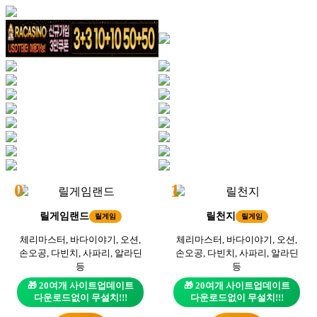
0
1
릴게임랜드
릴천지
릴게임
릴게임
체리마스터, 바다이야기, 오션,
체리마스터, 바다이야기, 오션,
손오공, 다빈치, 사파리, 알라딘
손오공, 다빈치, 사파리, 알라딘
등
등
🎁 20여개 사이트업데이트
🎁 20여개 사이트업데이트
다운로드없이 무설치!!!
다운로드없이 무설치!!!