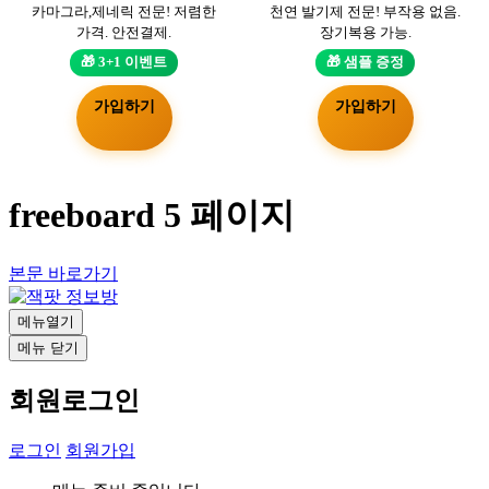
카마그라,제네릭 전문! 저렴한
천연 발기제 전문! 부작용 없음.
가격. 안전결제.
장기복용 가능.
🎁 3+1 이벤트
🎁 샘플 증정
가입하기
가입하기
freeboard 5 페이지
본문 바로가기
메뉴열기
메뉴 닫기
회원로그인
로그인
회원가입