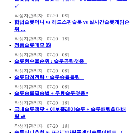
↙
작성자
관리자
07-20
0
회
합법슬롯머니 vs 헤드스핀슬롯 vs 실시간슬롯게임순
위 …
작성자
관리자
07-20
1
회
정품슬롯데모 ⑹
작성자
관리자
07-20
0
회
슬롯환수율순위 : 슬롯공략첫충 ´
작성자
관리자
07-20
0
회
슬롯당첨전략 ≈ 슬롯승률롤링 □
작성자
관리자
07-20
0
회
슬롯승률필승법 + 무료슬롯첫충 ⁿ
작성자
관리자
07-20
1
회
국내슬롯잭팟 + 에보플레이슬롯 + 슬롯배팅최대배
팅 ㎁
작성자
관리자
07-20
1
회
슬롯머니추천 & 프라그마틱플레이슬롯이벤트 〈