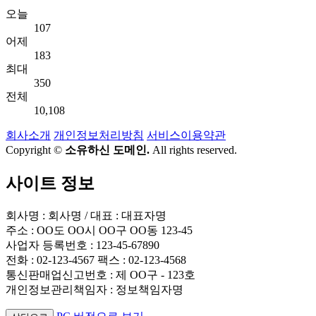
오늘
107
어제
183
최대
350
전체
10,108
회사소개
개인정보처리방침
서비스이용약관
Copyright ©
소유하신 도메인.
All rights reserved.
사이트 정보
회사명 : 회사명 / 대표 : 대표자명
주소 : OO도 OO시 OO구 OO동 123-45
사업자 등록번호 : 123-45-67890
전화 : 02-123-4567 팩스 : 02-123-4568
통신판매업신고번호 : 제 OO구 - 123호
개인정보관리책임자 : 정보책임자명