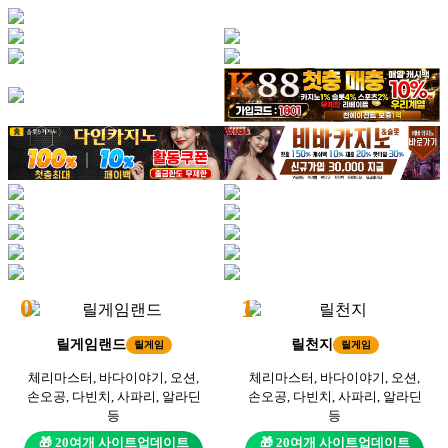
0
1
릴게임랜드
릴천지
릴게임
릴게임
체리마스터, 바다이야기, 오션,
체리마스터, 바다이야기, 오션,
손오공, 다빈치, 사파리, 알라딘
손오공, 다빈치, 사파리, 알라딘
등
등
🎁 20여개 사이트업데이트
🎁 20여개 사이트업데이트