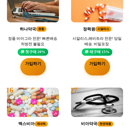
하나약국
정력원
종합
시알리스
정품 비아그라 전문! 빠른배송.
시알리스,레비트라 전문! 당일
처방전 불필요.
배송. 비밀포장.
🎁 첫구매 20%
🎁 재구매 15%
가입하기
가입하기
16
17
맥스비아
비아약국
제네릭
천연제품